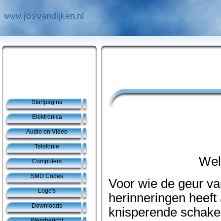
Startpagina
Elektronica
Audio en Video
Telefonie
Wel
Computers
SMD Codes
Voor wie de geur v
Logo's
herinneringen heeft
Downloads
knisperende schakeli
Weerbericht